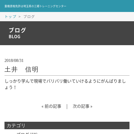
重機資格免許は埼玉県の三郷トレーニングセンター
トップ
ブログ
ブログ
BLOG
2018/08/31
土井 信明
しっかり学んで現場でバリバリ働いていけるようにがんばりまし
ょう！
«
前の記事
|
次の記事
»
カテゴリ