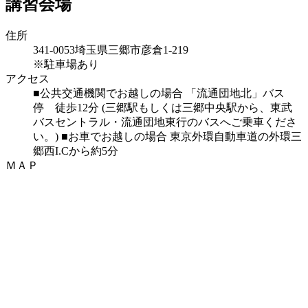
講習会場
住所
341-0053
埼玉県三郷市彦倉1-219
※駐車場あり
アクセス
■公共交通機関でお越しの場合 「流通団地北」バス
停 徒歩12分 (三郷駅もしくは三郷中央駅から、東武
バスセントラル・流通団地東行のバスへご乗車くださ
い。) ■お車でお越しの場合 東京外環自動車道の外環三
郷西I.Cから約5分
ＭＡＰ