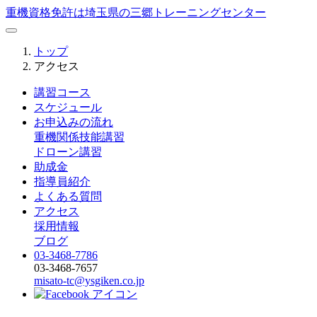
重機資格免許は埼玉県の三郷トレーニングセンター
トップ
アクセス
講習コース
スケジュール
お申込みの流れ
重機関係技能講習
ドローン講習
助成金
指導員紹介
よくある質問
アクセス
採用情報
ブログ
03-3468-7786
03-3468-7657
misato-tc@ysgiken.co.jp