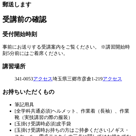
郵送します
受講前の確認
受付開始時刻
事前にお送りする受講案内をご覧ください。
※講習開始時
刻5分前にはご着席ください。
講習場所
341-0053
アクセス
埼玉県三郷市彦倉1-219
アクセス
お持ちいただくもの
筆記用具
[全学科共通必須]ヘルメット、作業着（長袖）、作業
靴（実技講習の際の服装）
[玉掛け受講時必須]皮手袋
[玉掛け受講時お持ちの方はご持参ください]ノギス・