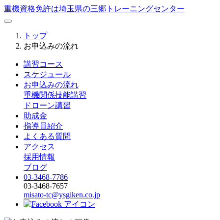
重機資格免許は埼玉県の三郷トレーニングセンター
トップ
お申込みの流れ
講習コース
スケジュール
お申込みの流れ
重機関係技能講習
ドローン講習
助成金
指導員紹介
よくある質問
アクセス
採用情報
ブログ
03-3468-7786
03-3468-7657
misato-tc@ysgiken.co.jp