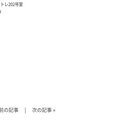
ャトレ202号室
9
前の記事
|
次の記事
»