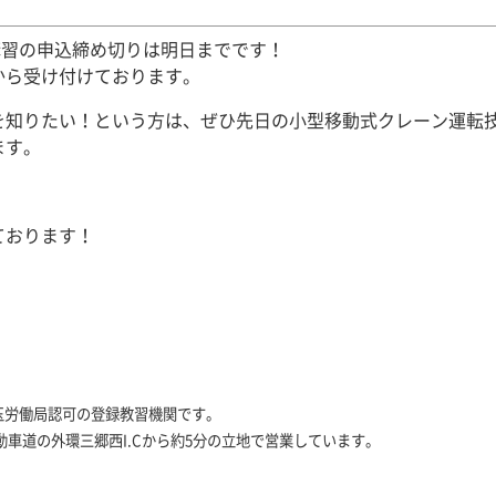
能講習の申込締め切りは明日までです！
から受け付けております。
を知りたい！という方は、ぜひ先日の小型移動式クレーン運転
ます。
ております！
玉労働局認可の登録教習機関です。
車道の外環三郷西I.Cから約5分の立地で営業しています。